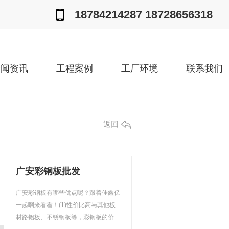
18784214287 18728656318
新闻资讯
工程案例
工厂环境
联系我们
返回
广安彩钢板批发
广安彩钢板有哪些优点呢？跟着佳鑫亿
一起啊来看看！(1)性价比高与其他板
材路铝板、不锈钢板等，彩钢板的价格